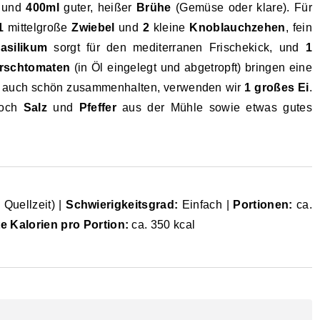
, und
400ml
guter, heißer
Brühe
(Gemüse oder klare). Für
1
mittelgroße
Zwiebel
und
2
kleine
Knoblauchzehen
, fein
asilikum
sorgt für den mediterranen Frischekick, und
1
rschtomaten
(in Öl eingelegt und abgetropft) bringen eine
ge auch schön zusammenhalten, verwenden wir
1 großes Ei
.
noch
Salz
und
Pfeffer
aus der Mühle sowie etwas gutes
 Quellzeit) |
Schwierigkeitsgrad:
Einfach |
Portionen:
ca.
e Kalorien pro Portion:
ca. 350 kcal