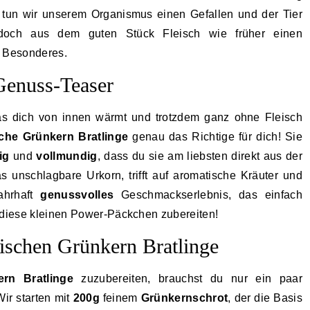
it tun wir unserem Organismus einen Gefallen und der Tier
och aus dem guten Stück Fleisch wie früher einen
s Besonderes.
Genuss-Teaser
as dich von innen wärmt und trotzdem ganz ohne Fleisch
sche Grünkern Bratlinge
genau das Richtige für dich! Sie
ig
und
vollmundig
, dass du sie am liebsten direkt aus der
 unschlagbare Urkorn, trifft auf aromatische Kräuter und
ahrhaft
genussvolles
Geschmackserlebnis, das einfach
 diese kleinen Power-Päckchen zubereiten!
tischen Grünkern Bratlinge
rn Bratlinge
zuzubereiten, brauchst du nur ein paar
ir starten mit
200g
feinem
Grünkernschrot
, der die Basis