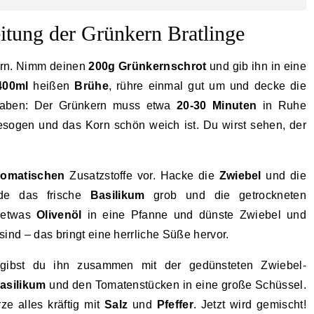
eitung der Grünkern Bratlinge
ern. Nimm deinen
200g
Grünkernschrot
und gib ihn in eine
400ml
heißen
Brühe
, rühre einmal gut um und decke die
 haben: Der Grünkern muss etwa
20-30 Minuten
in Ruhe
gesogen und das Korn schön weich ist. Du wirst sehen, der
romatischen
Zusatzstoffe vor. Hacke die
Zwiebel
und die
de das frische
Basilikum
grob und die getrockneten
b etwas
Olivenöl
in eine Pfanne und dünste Zwiebel und
 sind – das bringt eine herrliche Süße hervor.
 gibst du ihn zusammen mit der gedünsteten Zwiebel-
asilikum
und den Tomatenstücken in eine große Schüssel.
e alles kräftig mit
Salz
und
Pfeffer
. Jetzt wird gemischt!