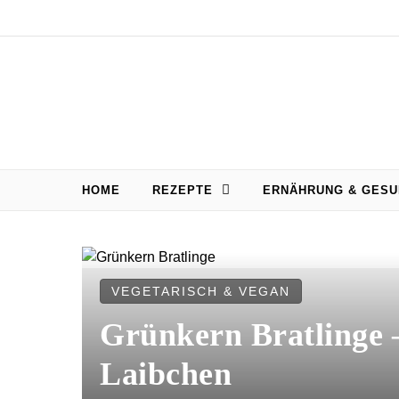
Skip
Skip to content
to
Recipe
HOME
REZEPTE
ERNÄHRUNG & GESU
VEGETARISCH & VEGAN
Grünkern Bratlinge –
Laibchen