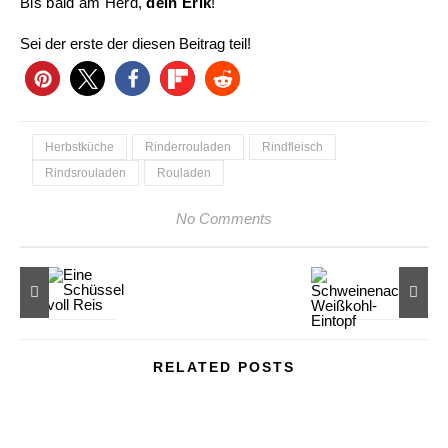
Bis bald am Herd,
dein Erik
!
Sei der erste der diesen Beitrag teil!
Herbstküche
Rinderrouladen
Rindfleisch
Rindsrouladen
Rouladen
No Comments
RELATED POSTS