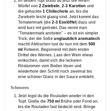
Im selben Topf brätst du jetzt die feinen
Würfel von
2 Zwiebeln
,
2-3 Karotten
und
die gehackte
1 Chilischote
an, bis die
Zwiebeln leicht glasig sind. Jetzt kommt das
Tomatenmark (die
2-3 Esslöffel
) dazu und
wird kurz mit geröstet. Das nennt man
"Tomatenmark anrösten" – es ist ein simpler
Trick, der die Soße
unglaublich aromatisch
macht! Ablöschen tust du nun mit dem
500
ml
Rotwein. Beginnend mit dem ersten
Drittel des Weines. Lass den Wein etwas
einkochen, damit sich die leckeren
Röstaromen vom Boden lösen und
wiederhole den Schritt noch zweimal bis
eine schöner Glanz in der Sauce entsteht.
Schmoren
Jetzt legst du die Rouladen wieder in den
Topf. Gieße die
750 ml
Brühe oder Fond an,
bis die Rouladen fast bedeckt sind. Bringe