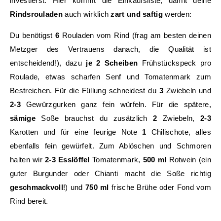
investierst. Hier kommt die Einkaufsliste, damit deine
Rindsrouladen
auch wirklich
zart und saftig
werden:
Du benötigst
6
Rouladen vom Rind (frag am besten deinen
Metzger des Vertrauens danach, die Qualität ist
entscheidend!), dazu
je 2 Scheiben
Frühstückspeck pro
Roulade, etwas scharfen Senf und Tomatenmark zum
Bestreichen. Für die Füllung schneidest du
3
Zwiebeln und
2-3
Gewürzgurken ganz fein würfeln. Für die spätere,
sämige
Soße brauchst du zusätzlich
2
Zwiebeln,
2-3
Karotten und für eine feurige Note
1
Chilischote, alles
ebenfalls fein gewürfelt. Zum Ablöschen und Schmoren
halten wir
2-3 Esslöffel
Tomatenmark,
500 ml
Rotwein (ein
guter Burgunder oder Chianti macht die Soße richtig
geschmackvoll
!) und
750 ml
frische Brühe oder Fond vom
Rind bereit.