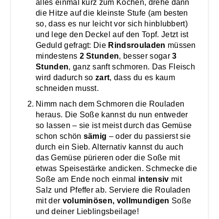
alles einmal kurz zum Kochen, drehe dann
die Hitze auf die kleinste Stufe (am besten
so, dass es nur leicht vor sich hinblubbert)
und lege den Deckel auf den Topf. Jetzt ist
Geduld gefragt: Die
Rindsrouladen
müssen
mindestens
2 Stunden
, besser sogar
3
Stunden
, ganz sanft schmoren. Das Fleisch
wird dadurch so
zart
, dass du es kaum
schneiden musst.
Nimm nach dem Schmoren die Rouladen
heraus. Die Soße kannst du nun entweder
so lassen – sie ist meist durch das Gemüse
schon schön
sämig
– oder du passierst sie
durch ein Sieb. Alternativ kannst du auch
das Gemüse pürieren oder die Soße mit
etwas Speisestärke andicken. Schmecke die
Soße am Ende noch einmal
intensiv
mit
Salz und Pfeffer ab. Serviere die Rouladen
mit der
voluminösen, vollmundigen
Soße
und deiner Lieblingsbeilage!