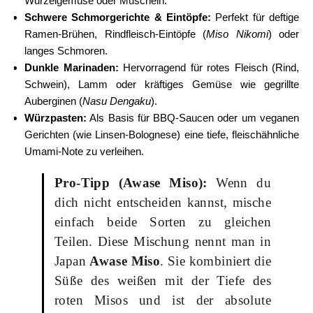
Wurzelgemüse oder Muscheln.
Schwere Schmorgerichte & Eintöpfe:
Perfekt für deftige
Ramen-Brühen, Rindfleisch-Eintöpfe (
Miso Nikomi
) oder
langes Schmoren.
Dunkle Marinaden:
Hervorragend für rotes Fleisch (Rind,
Schwein), Lamm oder kräftiges Gemüse wie gegrillte
Auberginen (
Nasu Dengaku
).
Würzpasten:
Als Basis für BBQ-Saucen oder um veganen
Gerichten (wie Linsen-Bolognese) eine tiefe, fleischähnliche
Umami-Note zu verleihen.
Pro-Tipp (Awase Miso):
Wenn du
dich nicht entscheiden kannst, mische
einfach beide Sorten zu gleichen
Teilen. Diese Mischung nennt man in
Japan
Awase Miso
. Sie kombiniert die
Süße des weißen mit der Tiefe des
roten Misos und ist der absolute