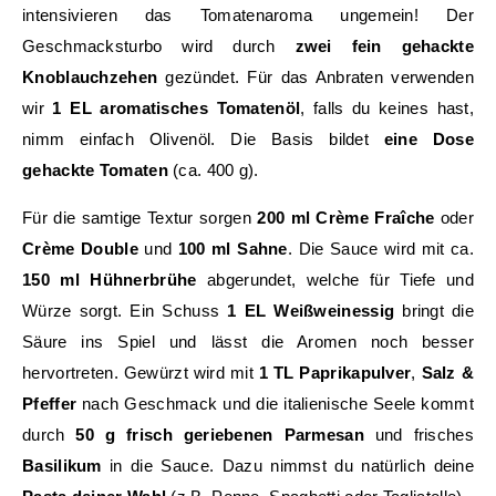
intensivieren das Tomatenaroma ungemein! Der
Geschmacksturbo wird durch
zwei fein gehackte
Knoblauchzehen
gezündet. Für das Anbraten verwenden
wir
1 EL aromatisches Tomatenöl
, falls du keines hast,
nimm einfach Olivenöl. Die Basis bildet
eine Dose
gehackte Tomaten
(ca. 400 g).
Für die samtige Textur sorgen
200 ml Crème Fraîche
oder
Crème Double
und
100 ml Sahne
. Die Sauce wird mit ca.
150 ml Hühnerbrühe
abgerundet, welche für Tiefe und
Würze sorgt. Ein Schuss
1 EL Weißweinessig
bringt die
Säure ins Spiel und lässt die Aromen noch besser
hervortreten. Gewürzt wird mit
1 TL Paprikapulver
,
Salz &
Pfeffer
nach Geschmack und die italienische Seele kommt
durch
50 g frisch geriebenen Parmesan
und frisches
Basilikum
in die Sauce. Dazu nimmst du natürlich deine