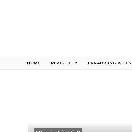
Skip to content
HOME
REZEPTE
ERNÄHRUNG & GES
BROT & BRÖTCHEN