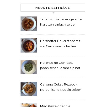
NEUSTE BEITRÄGE
Japanisch sauer eingelegte
Karotten einfach selber
machen
Herzhafter Bauerntopf mit
viel Gemüse – Einfaches
Rezept
Horenso no Gomaae,
japanischer Sesam-Spinat
Ganjang Guksu Rezept –
Koreanische Nudeln selber
machen
Miso Paste oder die