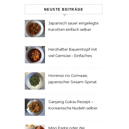
NEUSTE BEITRÄGE
Japanisch sauer eingelegte
Karotten einfach selber
machen
Herzhafter Bauerntopf mit
viel Gemüse – Einfaches
Rezept
Horenso no Gomaae,
japanischer Sesam-Spinat
Ganjang Guksu Rezept –
Koreanische Nudeln selber
machen
Miso Paste oder die