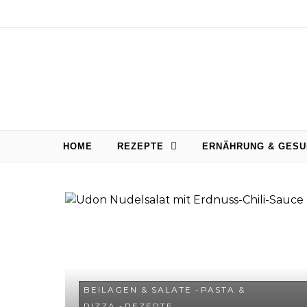
Skip to content
HOME
REZEPTE
ERNÄHRUNG & GESU
BEILAGEN & SALATE
-
PASTA &
PIZZA
-
REZEPTE