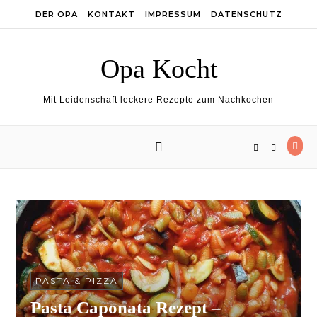
Skip to content
DER OPA
KONTAKT
IMPRESSUM
DATENSCHUTZ
Opa Kocht
Mit Leidenschaft leckere Rezepte zum Nachkochen
PASTA & PIZZA
Pasta Caponata Rezept –