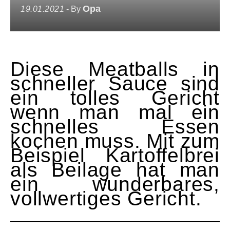
Opa
19.01.2021
- By
Diese Meatballs in
schneller Sauce sind
ein tolles Gericht
wenn man mal ein
schnelles Essen
kochen muss. Mit zum
Beispiel Kartoffelbrei
als Beilage hat man
ein wunderbares,
vollwertiges Gericht.