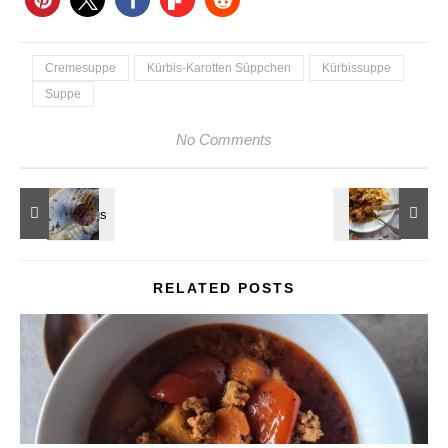
Cremesuppe
Kürbis-Karotten Süppchen
Kürbissuppe
Suppe
No Comments
RELATED POSTS