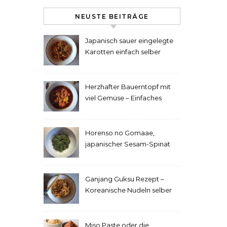
NEUSTE BEITRÄGE
Japanisch sauer eingelegte
Karotten einfach selber
machen
Herzhafter Bauerntopf mit
viel Gemüse – Einfaches
Rezept
Horenso no Gomaae,
japanischer Sesam-Spinat
Ganjang Guksu Rezept –
Koreanische Nudeln selber
machen
Miso Paste oder die