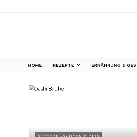
Skip to content
HOME
REZEPTE
ERNÄHRUNG & GES
REZEPTE
-
SAUCEN & DIPS