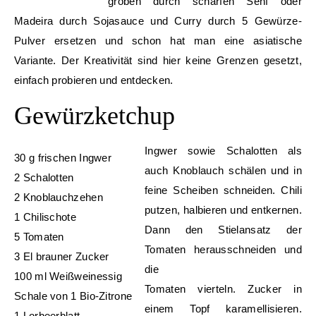
groben durch scharfen Senf oder
Madeira durch Sojasauce und Curry durch 5 Gewürze-
Pulver ersetzen und schon hat man eine asiatische
Variante. Der Kreativität sind hier keine Grenzen gesetzt,
einfach probieren und entdecken.
Gewürzketchup
Ingwer sowie Schalotten als
30 g frischen Ingwer
auch Knoblauch schälen und in
2 Schalotten
feine Scheiben schneiden. Chili
2 Knoblauchzehen
putzen, halbieren und entkernen.
1 Chilischote
Dann den Stielansatz der
5 Tomaten
Tomaten herausschneiden und
3 El brauner Zucker
die
100 ml Weißweinessig
Tomaten vierteln. Zucker in
Schale von 1 Bio-Zitrone
einem Topf karamellisieren.
1 Lorbeerblatt