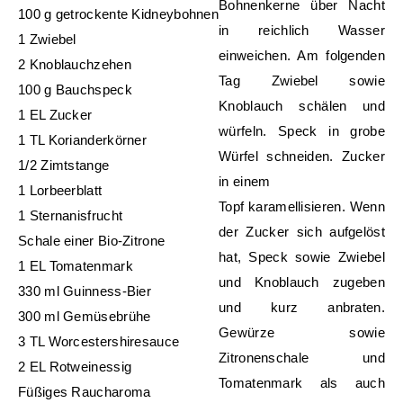
Bohnenkerne über Nacht
100 g getrockente Kidneybohnen
in reichlich Wasser
1 Zwiebel
einweichen. Am folgenden
2 Knoblauchzehen
Tag Zwiebel sowie
100 g Bauchspeck
Knoblauch schälen und
1 EL Zucker
würfeln. Speck in grobe
1 TL Korianderkörner
Würfel schneiden. Zucker
1/2 Zimtstange
in einem
1 Lorbeerblatt
Topf karamellisieren. Wenn
1 Sternanisfrucht
der Zucker sich aufgelöst
Schale einer Bio-Zitrone
hat, Speck sowie Zwiebel
1 EL Tomatenmark
und Knoblauch zugeben
330 ml Guinness-Bier
und kurz anbraten.
300 ml Gemüsebrühe
Gewürze sowie
3 TL Worcestershiresauce
Zitronenschale und
2 EL Rotweinessig
Tomatenmark als auch
Füßiges Raucharoma