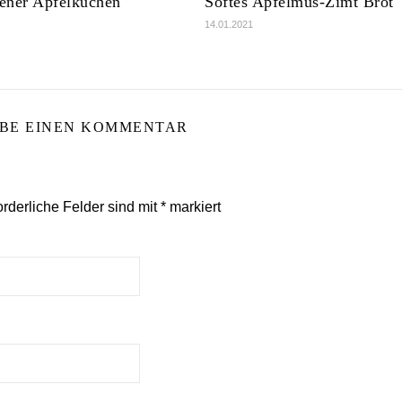
ener Apfelkuchen
Softes Apfelmus-Zimt Brot
14.01.2021
IBE EINEN KOMMENTAR
orderliche Felder sind mit
*
markiert